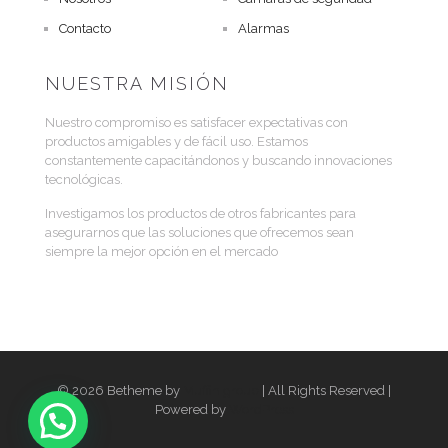
Contacto
Alarmas
NUESTRA MISIÓN
Nuestro compromiso es satisfacer expectativas con
productos amigables y de fácil uso. Estamos
constantemente capacitándonos y buscando innovaciones
tecnológicas.
Investigamos los productos de otros fabricantes para
asegurarnos que las soluciones que ofrecemos sean
siempre la mejor opción en el mercado
© 2026 Betheme by
Muffin group
| All Rights Reserved |
Powered by
WordPress