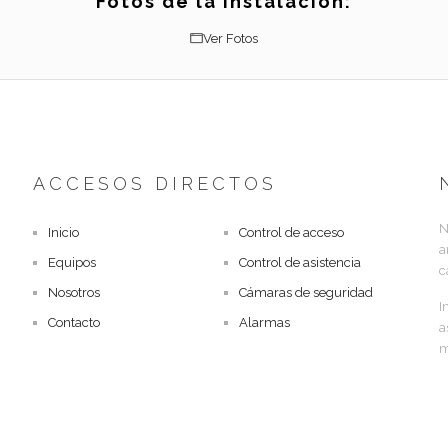
Fotos de la instalación:
Ver Fotos
ACCESOS DIRECTOS
N
Inicio
Control de acceso
a
Equipos
Control de asistencia
c
Nosotros
Cámaras de seguridad
I
Contacto
Alarmas
a
m